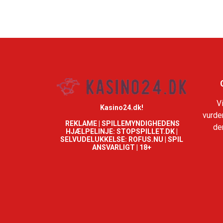
V
Kasino24.dk
!
vurde
REKLAME | SPILLEMYNDIGHEDENS
de
HJÆLPELINJE: STOPSPILLET.DK |
SELVUDELUKKELSE: ROFUS.NU | SPIL
ANSVARLIGT | 18+